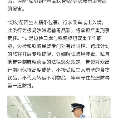
品，谨防“聪明药”“毒品纹身贴”等隐蔽新型毒品
的侵害。
“切勿帮陌生人捎带包裹、行李乘车或出入境，
此类行为极易涉嫌运输毒品罪，将承担严重刑事
责任。”立足边检口岸与铁路枢纽双重工作职
能，边检和铁路民警专门对有出国境、跨城计划
的旅客开展专项提醒，详细解读跨境涉毒、私自
携带管制麻精药品的法律惩处规定，告诫群众出
行期间保持高度戒备，不接受陌生人赠予的食物
饮品，不代为转运不明物品，牢牢守住旅途防毒
第一道防线。