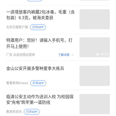
一进境旅客内裤藏2包冰毒，毛重（含
包装）6.3克，被海关查获
北京日报客户端
打开APP
特邀用户：您好！请输入手机号，打
开马上使用！
00:15
广告
云启创想运营商
了解详情
金山公安开展多警种夏季大练兵
看看新闻Knews
打开APP
临清公安主动作为送训入校 为校园保
安“充电”筑牢第一道防线
教育热资讯
打开APP