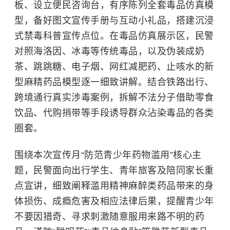
板、设立便民咨询台，有序陈列全套毒品仿真模
型，备好图文宣传手册与互动小礼品，搭建沉浸
式禁毒科普宣传点位。在毒品仿真展示区，民警
对照海洛因、冰毒等传统毒品，以及伪装成奶
茶、跳跳糖、电子烟、网红减肥药、止咳水的新
型麻精药品模型逐一细致讲解。结合铁路出行、
跨境通行真实涉毒案例，拆解不法分子借助零食
饮品、代购捎带等手段诱导群众沾染毒品的各类
圈套。
围绕本次宣传月“防范青少年药物滥用”核心主
题，民警面向出行学生、青年旅客及陪同家长重
点宣讲，细致阐释滥用精神麻醉类药品带来的身
体损伤、成瘾危害及相应法律后果，提醒青少年
不要因猎奇、寻求刺激随意服用来路不明的药