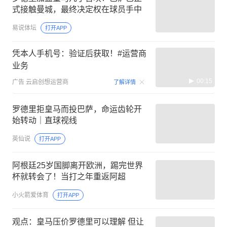
式接触曼城，最终决定权在球员手中
易说体坛
打开APP
凭本人手机号：验证后获取！#运营商
业务
00:15
广告
云启创想运营商
了解详情
罗德里拒皇马而投巴萨，命运齿轮开
始转动｜直球视线
英仙说
打开APP
阿根廷25岁国脚离开欧洲，踢完世界
杯就转会了！当打之年重返阿超
小火箭爱体育
打开APP
观点：皇马压价罗德里可以理解 但让