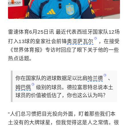
雷速体育6月25日讯 最近代表西班牙国家队12场
打入13球的皇家社会前锋
奥亚萨瓦尔
，在接受
《世界体育报》专访时回应了眼下关于他的一些
热点话题。
你在国家队的进球数据足以比肩
哈兰德
、
姆巴佩
级别的球员。德拉富恩特总说本土
球员的价值被低估了，你也这么认为吗？
“人们总习惯把目光投向外面，盯着那些我们本
土没有的大牌球星，但我觉得这是人之常情。很