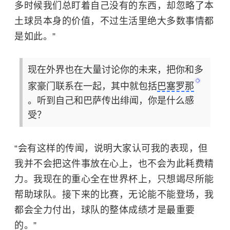
多时候我们总盯着自己没有的东西，却忽略了本
土球员本身的价值，不过生活里绝大多数事情都
是如此。”
现在外界也在大量讨论你的未来，把你和多
家豪门联系在一起，其中就包括
巴塞罗那
。听到自己和巴萨传出绯闻，你是什么感
受？
“会有这样的传闻，说明大家认可我的表现，但
我并不会把这件事放在心上，也不会为此耗费精
力。我现在的重心全在世界杯上，只想竭尽所能
帮助球队。接下来的比赛，无论能不能登场，我
都会全力付出，球队的整体成绩才是最重要
的。”