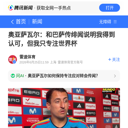
· 获取全网一手热点
打开
首页
新闻
无障碍
奥亚萨瓦尔：和巴萨传绯闻说明我得到
认可，但我只专注世界杯
雷速体育
关注
2026年6月25日11:59
上海
雷速体育官方账号
问AI
·
奥亚萨瓦尔如何保持专注应对转会传闻？