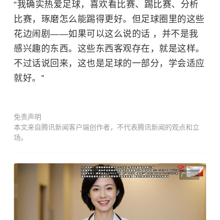
“我确实热爱足球，喜欢看比赛、踢比赛、分析
比赛，琢磨怎么能踢得更好。但足球圈里的这些
花边闹剧——如果可以这么说的话 ，并不是我
感兴趣的东西。这些东西客观存在，就是这样。
不过话说回来，这也是足球的一部分，学会适应
就好。”
免责声明
本文来自腾讯新闻客户端创作者，不代表腾讯新闻的观点和立
场。
广告