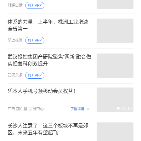
财经白话
打开APP
体系的力量！上半年，株洲工业增速
全省第一
掌上株洲
打开APP
武汉投控集团产研院聚焦“两新”融合做
实经营科创双提升
武汉头条
打开APP
凭本人手机号领移动会员权益！
00:15
广告
加点量-会员中心
了解详情
长沙人注意了！这三个板块不再是郊
区，未来五年有望起飞