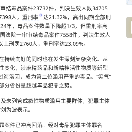
审结毒品案件23732件，判决生效人数34705
398人，
重刑率
达21.32%，高出同期全部刑
24年，毒品案件数量下降超1/3，但重刑率高
，全国法院一审审结毒品案件7558件，判决生效人
上刑罚2760人，重刑率达23.09%。
在持续向好的同时也在发生深刻复杂变化。从
性变化，涉麻精药品和新精神活性物质等新型
过海洛因，成为第二位滥用严重的毒品。“笑气”
部分省份呈超越毒品犯罪之势。
品及未列管成瘾性物质滥用主要群体，犯罪主体
”刘为波表示。
罪案件已冲高回落。经对毒品犯罪主体罪名