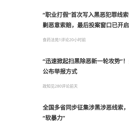
“职业打假”首次写入黑恶犯罪线
剿恶意索赔，最后投案窗口已开启
食药法苑
1评论
20小时前
“迅速掀起扫黑除恶新一轮攻势”
公布举报方式
政知见
280评论
前天
全国多省同步征集涉黑涉恶线索，
“软暴力”