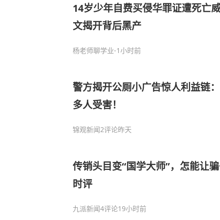
14岁少年自费买侵华罪证遭死亡
文揭开背后黑产
杨老师聊学业
-1小时前
警方揭开公厕小广告惊人利益链：
多人受害！
锦观新闻
2评论
昨天
传销头目变“国学大师”，怎能让
时评
九派新闻
4评论
19小时前