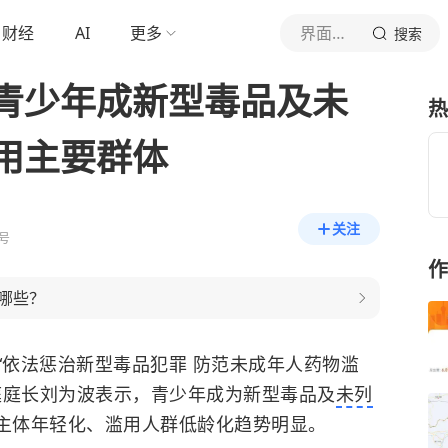
财经
AI
更多
界面新闻
搜索
青少年成新型毒品及未
热
用主要群体
关注
号
作
哪些？
行“依法惩治新型毒品犯罪 防范未成年人药物滥
庭庭长刘为波表示，
青少年成为新型毒品及
未列
主体年轻化、滥用人群低龄化趋势明显。