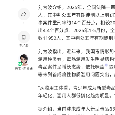
1
刘为波介绍，
2025年，全国法院一审
人，其中判处五年有期徒刑以上刑罚7
事案件重刑率约14个百分点。相较20
1
出4.4个百分点。2026年1-5月份
数11952人，其中判处五年有期徒刑以
手机看
刘为波指出，
近年来，我国毒情形势
滥用种类看，毒品滥用发生明显结构
毒品案件呈增长态势，
依托咪酯
超
元宝 · 新闻妹
等未列管成瘾性物质滥用问题突出，
“从滥用主体看，青少年成为新型毒
年轻化、滥用人群低龄化趋势明显。
据介绍，
当前涉未成年人新型毒品犯