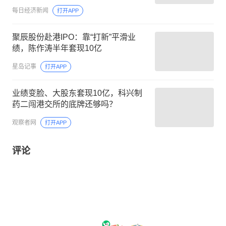
每日经济新闻
打开APP
聚辰股份赴港IPO：靠“打新”平滑业
绩，陈作涛半年套现10亿
星岛记事
打开APP
业绩变脸、大股东套现10亿，科兴制
药二闯港交所的底牌还够吗？
观察者网
打开APP
评论