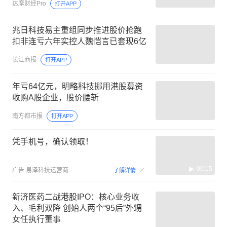
达摩财经Pro
打开APP
兆日科技易主重组同步推进股价抢跑
扣非连亏六年实控人魏恺言已套现6亿
长江商报
打开APP
年亏64亿元，明略科技挪用港股募资
收购A股企业，股价腰斩
南方都市报
打开APP
凭手机号，确认领取！
00:15
广告
易泽科技运营商
了解详情
新济医药二战港股IPO：核心业务收
入、毛利双降 创始人两个“95后”外甥
女任执行董事