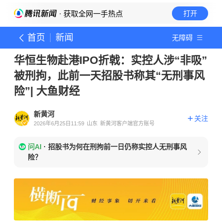
· 获取全网一手热点
打开
首页
新闻
无障碍
华恒生物赴港IPO折戟：实控人涉“非吸”
被刑拘，此前一天招股书称其“无刑事风
险”| 大鱼财经
新黄河
关注
2026年6月25日11:59
山东
新黄河客户端官方账号
问AI
·
招股书为何在刑拘前一日仍称实控人无刑事风
险？