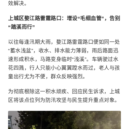
效解决。
上城区婺江路雷霆路口：增设“毛细血管”，告别
“踏溪而行”
以往每逢汛期大雨，婺江路雷霆路口便如同一处
“蓄水浅盆”，收水、排水能力薄弱，雨后路面迅
速形成积水，马路变身临时“浅溪”。车辆驶过水
花四溅，行人只能小心翼翼蹚水而过，老人与孩
童出行尤为不便，群众反映强烈。
为彻底根除这一积水顽疾、回应民生诉求，上城
区将该点位列为防汛攻坚与民生提升重点对象。