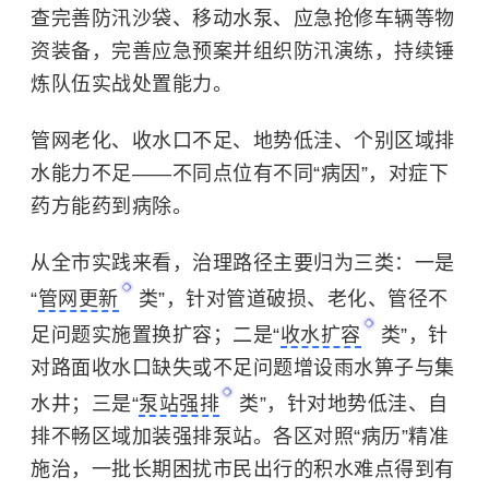
查完善防汛沙袋、移动水泵、应急抢修车辆等物
资装备，完善应急预案并组织防汛演练，持续锤
炼队伍实战处置能力。
管网老化、收水口不足、地势低洼、个别区域排
水能力不足——不同点位有不同“病因”，对症下
药方能药到病除。
从全市实践来看，治理路径主要归为三类：一是
“
管网更新
类”，针对管道破损、老化、管径不
足问题实施置换扩容；二是“
收水扩容
类”，针
对路面收水口缺失或不足问题增设雨水箅子与集
水井；三是“
泵站强排
类”，针对地势低洼、自
排不畅区域加装强排泵站。各区对照“病历”精准
施治，一批长期困扰市民出行的积水难点得到有