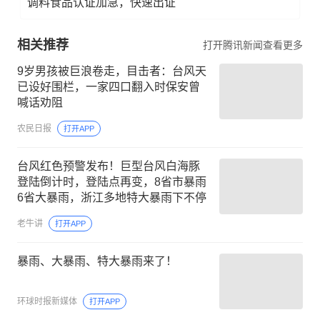
调料食品认证加急，快速出证
相关推荐
打开腾讯新闻查看更多
9岁男孩被巨浪卷走，目击者：台风天
已设好围栏，一家四口翻入时保安曾
喊话劝阻
农民日报
打开APP
台风红色预警发布！巨型台风白海豚
登陆倒计时，登陆点再变，8省市暴雨
6省大暴雨，浙江多地特大暴雨下不停
老牛讲
打开APP
暴雨、大暴雨、特大暴雨来了！
环球时报新媒体
打开APP