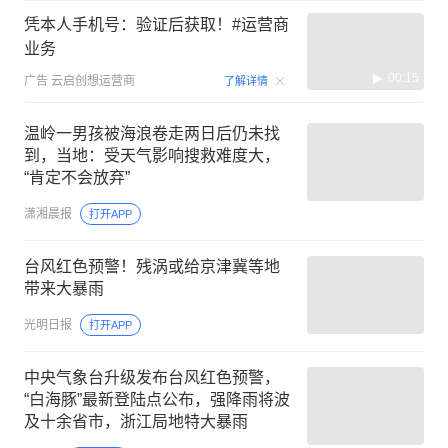
凭本人手机号：验证后获取！#运营商
业务
00:15
广告
云启创想运营商
了解详情
温岭一男孩被海浪卷走两日后仍未找
到，当地：受天气影响搜救难度大，
“肯定不会放弃”
潇湘晨报
打开APP
台风红色预警！残涡或给京津冀等地
带来大暴雨
光明日报
打开APP
中央气象台升级发布台风红色预警，
“白海豚”最新登陆点公布，强降雨将波
及十余省市，浙江局地特大暴雨