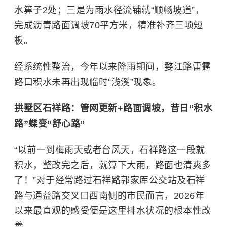
水箅子2处；三是为雨水径流铺就“顺畅坡道”，
完成沥青路面调坡70平方米，精准补齐三项短
板。
经系统性整治，今年以来降雨期间，婺江路雷霆
路口积水未再出现临时“浅溪”现象。
拱墅区石祥路：管网更新+路面调坡，昔日“积水
路”蝶变“舒心路
”
“以前一到梅雨天或者台风天，石祥路这一段就
积水，整改完之后，就算下大雨，路面也清爽多
了！”对于经常路过石祥路郭家厍公交站及石祥
路与通益路交叉口西南侧的市民而言，2026年
以来最直观的感受便是这里排水状况的根本性改
善。