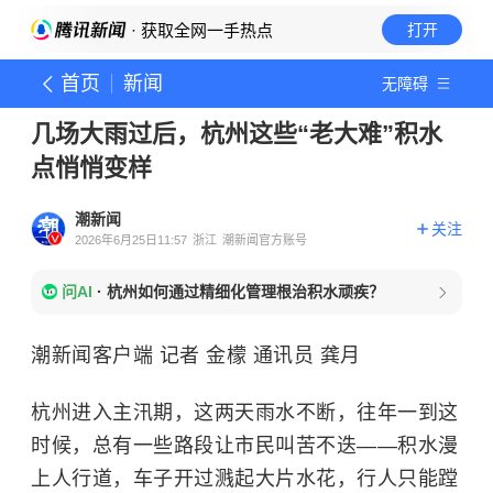
· 获取全网一手热点
打开
首页
新闻
无障碍
几场大雨过后，杭州这些“老大难”积水
点悄悄变样
潮新闻
关注
2026年6月25日11:57
浙江
潮新闻官方账号
问AI
·
杭州如何通过精细化管理根治积水顽疾？
潮新闻客户端 记者 金檬 通讯员 龚月
杭州进入主汛期，这两天雨水不断，往年一到这
时候，总有一些路段让市民叫苦不迭——积水漫
上人行道，车子开过溅起大片水花，行人只能蹚