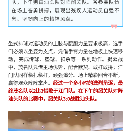
队，下午则由汕头队对阵韶关队。各参赛队伍
在场上奋勇拼搏，展现出残疾人运动员自强不
息、坚韧向上的精神风貌。
坐式排球对运动员的上肢与腰腹力量要求极高，选手
们必须以坐姿为支点，凭借手臂力量在地板上快速移
动，完成传球、垫球、扣杀等一系列动作。揭幕战
中，茂名队凭借主场优势，配合默契、敢打敢拼；江
门队同样稳扎稳打，顽强追分。场上精彩回合不断，
赢得观众阵阵掌声。
经过一个多小时的激烈角逐，最
终茂名队以2比3惜败于江门队。在下午的韶关队对阵
汕头队的比赛中，韶关队3:0战胜汕头队。