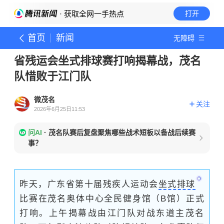
· 获取全网一手热点
打开
首页
新闻
无障碍
省残运会坐式排球赛打响揭幕战，茂名
队惜败于江门队
微茂名
关注
2026年6月25日11:53
问AI
·
茂名队赛后复盘聚焦哪些战术短板以备战后续赛
事？
昨天，广东省第十届残疾人运动会
坐式排球
比赛在茂名奥体中心全民健身馆（B馆）正式
打响。上午揭幕战由江门队对战东道主茂名