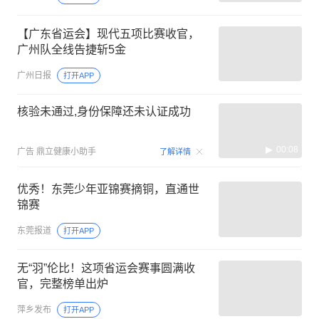
【广东省运会】现代五项比赛收官，
广州队全线告捷斩5金
广州日报
打开APP
核验未通过,身份保障还未认证成功
00:08
广告
鼎立健康小助手
了解详情
优秀！东莞少年亚锦赛摘铜，直通世
锦赛
东莞报道
打开APP
无“羽”伦比！这项省运会赛事圆满收
官，完整榜单出炉
萍乡发布
打开APP