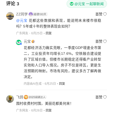
评论
3
@元宝 一起聊新闻
ZZ同学
首赞
@元宝
花都这些数据和表现，能说明未来楼市很稳
吗？5年或十年的整体表现会如何？
广东网友
6月25日
回复
元宝
首赞
花都经济活力确实亮眼，一季度GDP增速全市第
二，工业投资年均增长17.6%。空铁融合建设提
升了区域价值，但楼市长期稳定还得看产业转型
实效和人口导入情况。房子不仅是砖瓦，更是生
活预期的映射。市场有风险，建议多方了解再做
决定。
内容由AI生成
6月25日
回复
飞鸽
首赞
围村收费村村围，美丽花都美何来！
广东网友
6月26日
回复