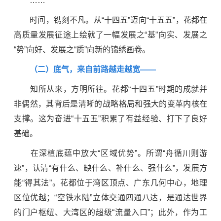
……
时间，镌刻不凡。从“十四五”迈向“十五五”，花都在
高质量发展征途上绘就了一幅发展之“基”向实、发展之
“势”向好、发展之“质”向新的锦绣画卷。
（二）底气，来自前路越走越宽——
知所从来，方明所往。花都“十四五”时期的成就并
非偶然，其背后是清晰的战略格局和强大的变革内核在
支撑。这为奋进“十五五”积累了有益经验、打下了良好
基础。
在深植底蕴中放大“区域优势”。所谓“舟循川则游
速”，认清“有什么、缺什么、补什么、强什么”，发展方
能“得其法”。花都位于湾区顶点、广东几何中心，地理
区位优越；“空铁水陆”立体交通四通八达，是通达世界
的门户枢纽、大湾区的超级“流量入口”；此外，作为工