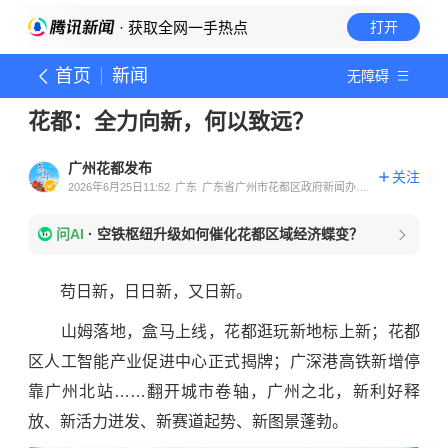
· 获取全网一手热点
打开
首页
新闻
无障碍
花都：全力向新，何以致远？
广州花都发布
关注
2026年6月25日11:52
广东
广东省广州市花都区政府新闻办公
室官方账号
问AI
·
空铁枢纽升级如何催化花都区域经济蝶变？
苟日新，日日新，又日新。
山姆落地，盒马上线，花都逛玩新地标上新；花都
区人工智能产业促进中心正式揭牌；广深港高铁新增停
靠广州北站……翻开城市卷轴，广州之北，新利好释
放、新活力迸发、新赛道起势、新图景蓬勃。