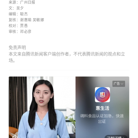
来源：广州日报
文：吴夕
编辑：聪杰
复核：谢惠瑜 吴敏娜
校对：贾愚
审核：邓必彦
免责声明
本文来自腾讯新闻客户端创作者，不代表腾讯新闻的观点和立
场。
广告