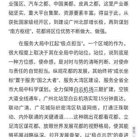
业强区、汽车之都、中国美都、皮具之都，这里产业基
础坚实、重大平台集聚、资源要素丰富。得益于此，从
获批国家级经开区，到建设广州北部增长极，再到谋划
“南方枢纽”，花都将区位优势不断做大、做强。
在服务大局中扛起“极点担当”。一个区域的作为，
很大程度上取决于其在全局中的站位。站位，说到底是
一种方位感、使命感，是对时与势的清晰判断、对使命
与责任的自觉担当。纵观花都的发展，其始终将“成长坐
标”置于服务“国之大者”、服务大湾区建设、服务全省全
市大局中科学谋划。全力保障
白云机场
三期扩建，空铁
大道全线通车，广州北站至白云机场实现15分钟直达，
联动广清、广花城际织密湾区轨道网络，打通泛珠联
动、内外联通的关键通道……这种跳出花都看花都、立
足湾区谋花都、放眼世界发展花都的视野格局，使其能
章
节
够拓展战略纵深、拉开发展骨架，以“极点示范”的奋进