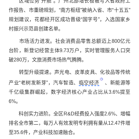
区域位势“升舱”。广州北部增长极被写入省政府工
作报告、市重磅规划，“南方枢纽”被纳入省、市“十五五”
规划建议，花都经开区成功晋级“国字号”，入选国家乡
村振兴示范县创建名单。
‌市场活力迸发。社会消费品零售总额迈上800亿元
台阶，新登记经营主体9.73万户，实时管理服务人口突
破280万，文旅消费市场热气腾腾。
转型升级提速。声光电、皮革皮具、化妆品等传统
产业“老树发新芽”，汽车智造、
临空经济
、新能源等
千亿级集群崛起，数字经济核心产业占比从3.6%提至
6%。
科创实力进阶。全区R&D经费投入强度2.6%、增幅
排名全市第二，每万人有效发明专利拥有量从12.47件增
至35.6件，产业科技加速融合。