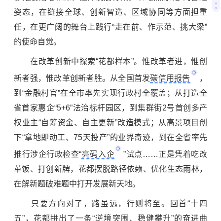
姿态，在链接全球、创新智造、区域协同等方面担重
任，在更广阔的舞台上践行“走在前、作示范、挑大梁”
的使命自觉。
在改革创新中探索“花都样本”。惟改革者进，惟创
新者强，惟改革创新者胜。从全国首发
碳信用报告
，
到“金融村官”在全市率先实现行政村全覆盖；从打造全
省首家惠企“5+6”法治标杆园区，到集群街2号首创多产
权业主“自筹资金、自主更新”改造模式；从高景项目创
下“拿地即动工、75天投产”的业界奇迹，到在全省率先
推行涉企行政检查“
亮码入企
”试点……正是凭着吃改
革饭、打创新牌，花都摆脱路径依赖、优化生态雨林，
在解新题破难题中打开发展新天地。
只要方向对了，路虽远，行则将至。回首“十四
五”，花都拼出了一条“逆境突围、稳健攀升”的奋进曲