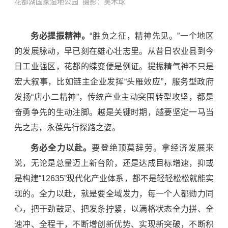
花都湖国家湿地公园 摄影：吴术球
务必提振精神。
“胜负之征，精神先见。”一个地区
的发展脉动，早已刻在雄心壮志里。从昔日农业县到今
日工业强区，花都的蝶变便是例证。提振精气神不只是
宏大叙事，比如链主企业发挥“头雁效应”，服务型政府
发扬“店小二精神”，传统产业主动突围转型攻坚，都是
奋勇争先的生动注脚。越是关键时期，越要坚定一马当
先之志，永葆先行探路之姿。
务必全力以赴。
要登绝顶莫辞劳。
拿经济发展来
说，无论是总量迈上新台阶，还是达成目标增速，抑或
是构建“12635”现代化产业体系，都不是轻轻松松就能实
现的。全力以赴，就是要全域发力，每一个人都勠力同
心，把干劲鼓足、把发条拧紧，以满格状态全力拼、全
速冲、全程干，不断增创新优势、实现新突破，不断积