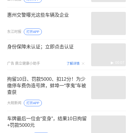
惠州交警曝光这些车辆及企业
东江时报
打开APP
身份保障未认证；立即点击认证
00:07
广告
鼎立健康小助手
了解详情
拘留10日、罚款5000、扣12分！为少
缴停车费伪造号牌，蚌埠一“李鬼”车被
查获
大皖新闻
打开APP
车牌最后一位会“变身”，结果10日拘留
+罚款5000元