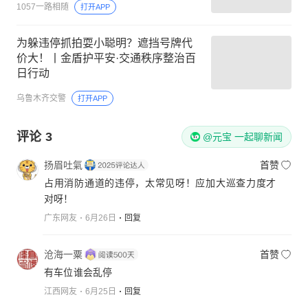
1057一路相随
打开APP
为躲违停抓拍耍小聪明？遮挡号牌代
价大！丨金盾护平安·交通秩序整治百
日行动
乌鲁木齐交警
打开APP
评论
3
@元宝 一起聊新闻
扬眉吐氣
首赞
占用消防通道的违停，太常见呀！应加大巡查力度才
对呀！
广东网友
6月26日
回复
沧海一粟
首赞
有车位谁会乱停
江西网友
6月25日
回复