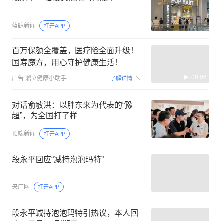
蓝鲸新闻
打开APP
百万保额全覆盖，医疗险全面升级！
国寿魔方，用心守护健康生活！
00:06
广告
鼎立健康小助手
了解详情
对话俞敏洪：以胖东来为代表的“豫
超”，为全国打了样
顶端新闻
打开APP
段永平回应“减持泡泡玛特”
央广网
打开APP
段永平减持泡泡玛特引热议，本人回