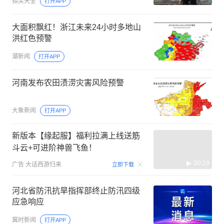
指尖天全
打开APP
大面积飘红！浙江未来24小时多地山
洪红色预警
潮新闻
打开APP
河南发布农田渍涝灾害风险预警
大象新闻
打开APP
新版本【缘起服】福利拉满上线送筋
斗云+可进阶神兽飞鱼！
00:19
广告
大话西游归来
立即下载
河北省防汛抗旱指挥部终止防汛四级
应急响应
冀时新闻
打开APP