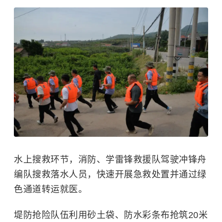
水上搜救环节，消防、学雷锋救援队驾驶冲锋舟
编队搜救落水人员，快速开展急救处置并通过绿
色通道转运就医。
堤防抢险队伍利用砂土袋、防水彩条布抢筑20米