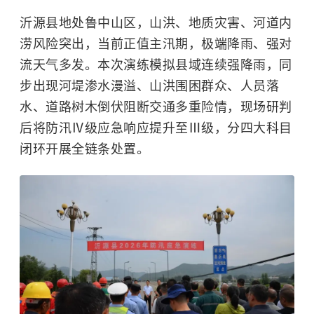
沂源县地处鲁中山区，山洪、地质灾害、河道内
涝风险突出，当前正值主汛期，极端降雨、强对
流天气多发。本次演练模拟县域连续强降雨，同
步出现河堤渗水漫溢、山洪围困群众、人员落
水、道路树木倒伏阻断交通多重险情，现场研判
后将防汛Ⅳ级应急响应提升至Ⅲ级，分四大科目
闭环开展全链条处置。