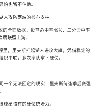
恐怕也留不住他。
湖人攻防两端的核心支柱。
5助攻的全面数据，投篮命中率49%、三分命中率
率稳居联盟上游。
程里，里夫斯扛起湖人进攻大旗，凭借稳定的
组织串联，多次率队拿下硬仗。
同一个无法回避的现实：里夫斯每逢季后赛强
。
级球星该有的硬仗统治力。