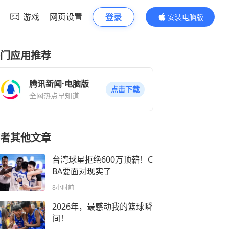
游戏
网页设置
登录
安装电脑版
内容更精彩
门应用推荐
腾讯新闻·电脑版
点击下载
全网热点早知道
者其他文章
台湾球星拒绝600万顶薪！C
BA要面对现实了
8小时前
2026年，最感动我的篮球瞬
间！