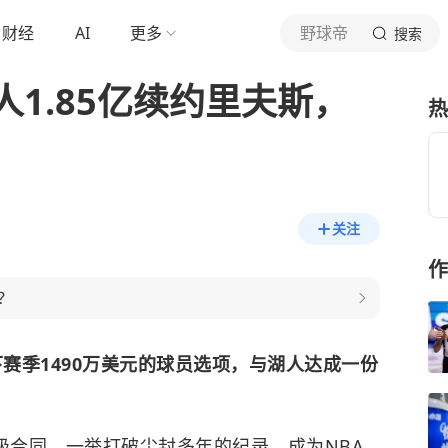
财经
AI
更多
野球帝
搜索
1.85亿续约里夫斯，
热
关注
作
？
下赛季1490万美元的球员选项，与
湖人
达成一份
超级合同，一举打破尘封多年的纪录，成为NBA