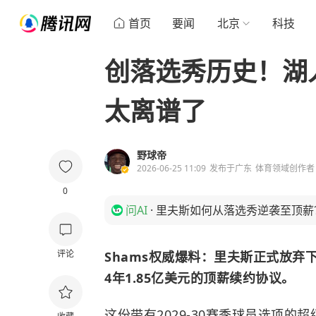
首页
要闻
北京
科技
创落选秀历史！湖人
太离谱了
野球帝
2026-06-25 11:09
发布于
广东
体育领域创作者
0
问AI
·
里夫斯如何从落选秀逆袭至顶薪
评论
Shams权威爆料：里夫斯正式放弃
4年1.85亿美元的顶薪续约协议。
这份带有2029-30赛季球员选项的