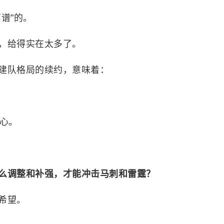
谱”的。
，给得实在太多了。
建队格局的续约，意味着：
。
核心。
么调整和补强，才能冲击
马刺
和
雷霆
？
希望。