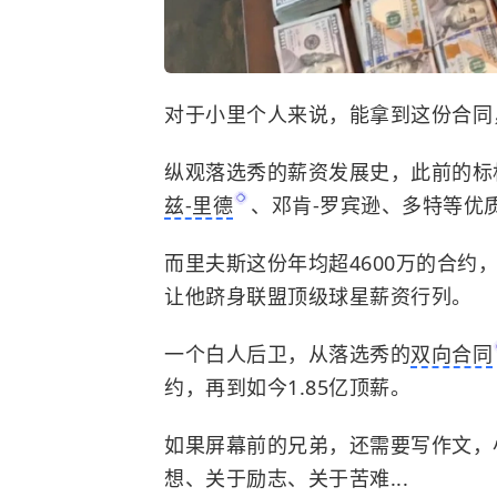
对于小里个人来说，能拿到这份合同
纵观落选秀的薪资发展史，此前的标杆
兹-里德
、邓肯-罗宾逊、多特等优
而里夫斯这份年均超4600万的合
让他跻身联盟顶级球星薪资行列。
一个白人后卫，从落选秀的
双向合同
约，再到如今1.85亿顶薪。
如果屏幕前的兄弟，还需要写作文，
想、关于励志、关于苦难...