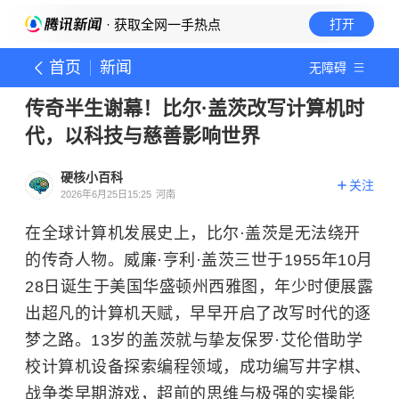
· 获取全网一手热点
打开
首页
新闻
无障碍
传奇半生谢幕！比尔·盖茨改写计算机时
代，以科技与慈善影响世界
硬核小百科
关注
2026年6月25日15:25
河南
在全球计算机发展史上，比尔·盖茨是无法绕开
的传奇人物。威廉·亨利·盖茨三世于1955年10月
28日诞生于美国华盛顿州西雅图，年少时便展露
出超凡的计算机天赋，早早开启了改写时代的逐
梦之路。13岁的盖茨就与挚友保罗·艾伦借助学
校计算机设备探索编程领域，成功编写井字棋、
战争类早期游戏，超前的思维与极强的实操能