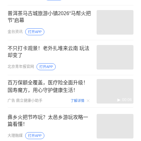
普洱茶马古城旅游小镇2026“马帮火把
节”启幕
金台资讯
打开APP
不只打卡观景！老外扎堆来云南 玩法
却变了
北京青年报官网
打开APP
百万保额全覆盖，医疗险全面升级！
国寿魔方，用心守护健康生活！
00:06
广告
鼎立健康小助手
了解详情
彝乡火把节咋玩？太邑乡游玩攻略一
篇看懂！
大理融媒
打开APP