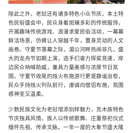
除此之外，老挝还有诸多特色小众节庆。本土特
色民俗盛会中，民众身着斑斓多彩的传统服饰，
开展趣味传统游戏、浪漫求爱民俗活动，一幕幕
鲜活场景，仿佛让人穿越千年，置身灵动的人文
画卷。守夏节落幕之际，湄公河畔热闹非凡，盛
大的龙舟节如期上演，选手们奋力挥桨竞速，岸
边民众呐喊助威，兼具力量美感与浓厚节日氛
围。守夏节收尾的烛火布施游行更是静谧治愈，
民众手持烛火列队前行，虔诚向僧侣布施，氛围
感神圣又温柔。
少数民族文化为老挝增添别样魅力，克木族特色
节庆独具风情，族人以传统歌舞、庄重祭祀仪式
缅怀先祖、传承文脉。一年一度的大象节盛大隆