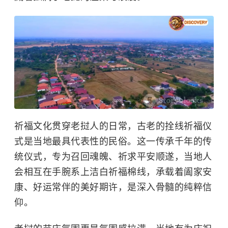
祈福文化贯穿
老挝
人的日常，古老的拴线祈福仪
式是当地最具代表性的民俗。这一传承千年的传
统仪式，专为召回魂魄、祈求平安顺遂，当地人
会相互在手腕系上洁白祈福棉线，承载着阖家安
康、好运常伴的美好期许，是深入骨髓的纯粹信
仰。