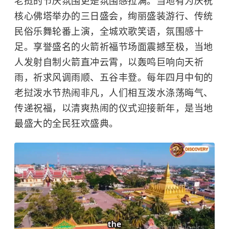
老挝的节庆氛围更是氛围感拉满。当地有为庆祝
核心佛塔举办的三日盛会，绚丽盛装游行、传统
民俗乐舞轮番上演，全城欢歌笑语，氛围感十
足。享誉盛名的火箭祈福节场面震撼至极，当地
人发射自制火箭直冲云霄，以轰鸣巨响向天祈
雨，祈求风调雨顺、五谷丰登。每年四月中旬的
老挝泼水节热闹非凡，人们相互泼水涤荡晦气、
传递祝福，以清爽热闹的仪式迎接新年，是当地
最盛大的全民狂欢盛典。