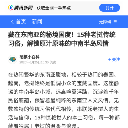
· 获取全网一手热点
打开
首页
新闻
无障碍
藏在东南亚的秘境国度！15种老挝传统
习俗，解锁原汁原味的中南半岛风情
硬核小百科
关注
2026年6月25日15:30
河南
在热闹繁华的东南亚腹地，相较于热门的泰国、
越南，老挝始终是低调小众的宝藏国度。这座静
谧的中南半岛小城，远离喧嚣浮躁，沉淀着千年
民俗底蕴，保留着最纯粹的东南亚人文风情。无
数独特的传统习俗代代相传，串联起老挝人的生
活与信仰，15种惊艳世人的本土习俗，每一种都
藏着独属于老挝的温柔与浪漫。