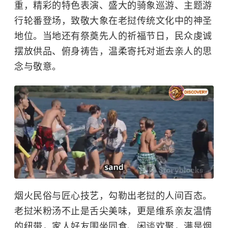
重，精彩的特色表演、盛大的骑象巡游、主题游
行轮番登场，致敬大象在老挝传统文化中的神圣
地位。当地还有祭奠先人的祈福节日，民众虔诚
摆放供品、俯身祷告，温柔寄托对逝去亲人的思
念与敬意。
烟火民俗与匠心技艺，勾勒出老挝的人间百态。
老挝米粉汤不止是舌尖美味，更是维系亲友温情
的纽带，家人好友围坐同食、闲谈欢聚，满是烟