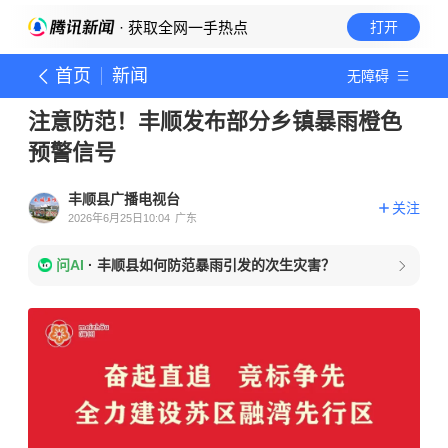
· 获取全网一手热点
打开
首页
新闻
无障碍
注意防范！丰顺发布部分乡镇暴雨橙色
预警信号
丰顺县广播电视台
关注
2026年6月25日10:04
广东
问AI
·
丰顺县如何防范暴雨引发的次生灾害？