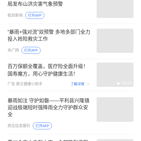
局发布山洪灾害气象预警
极目新闻
打开APP
“暴雨+强对流”双预警 多地多部门全力
投入抢险救灾工作
央广网
打开APP
百万保额全覆盖，医疗险全面升级！
国寿魔方，用心守护健康生活！
00:06
广告
鼎立健康小助手
了解详情
暴雨如注 守护如磐——平利县兴隆镇
迎战极端短时强降雨全力守护群众安
全
西北信息报社
打开APP