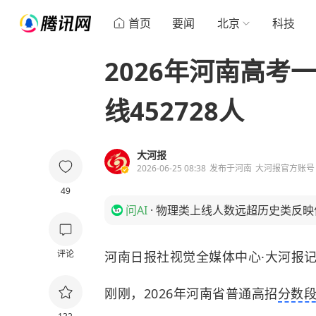
首页
要闻
北京
科技
2026年河南高考
线452728人
大河报
2026-06-25 08:38
发布于
河南
大河报官方账号
49
问AI
·
物理类上线人数远超历史类反映
评论
河南日报社视觉全媒体中心·大河报记
2026
刚刚，
年河南省普通高招
分数