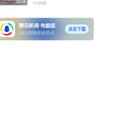
薪资待遇，称能多赚钱也不
陆，单点降雨具有极端性，
00:44
-7小时前
敢花……
登陆后移动路径仍存在一定
的不确定性，两种可能路径
都将影响河南
腾讯新闻·电脑版
点击下载
24小时陪你追热点