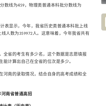
4
分数线为
，物理类普通本科
批分数线
为
59
统计表
显示，
今年，
我省
历史类普通本科
批
上线
上线人数为
人。
这
意味着，今年
我省
共有
359972
，全省的考生有多少名，这个数据
是
志愿填报
生
能计算出自己
在全省
的位次是多少。
在河南的录取情况，结合自身的高考成绩和全
6年河南省普通高招