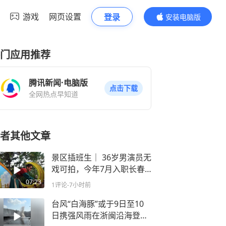
游戏
网页设置
登录
安装电脑版
内容更精彩
门应用推荐
腾讯新闻·电脑版
点击下载
全网热点早知道
者其他文章
景区插班生｜ 36岁男演员无
戏可拍，今年7月入职长春
市动植物公园担任二郎神NP
07:23
1评论
-7小时前
C，在景区，他经历过舞台
冷场和观众搅局，也因粉丝
台风“白海豚”或于9日至10
捧场感动落泪，他首次谈及
日携强风雨在浙闽沿海登