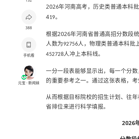
132
202
年河南高考，历史类普通本科
批
6
4
。
19
388
2026
根据
年河南省普通高招分数段
人数为
人，物理类普通本科
批
92756
人冲上本科线。
452728
手机看
一分一段表能够显示出
，
每一个分数
的重要参考之一
。通过
这张表格，
考
元宝 · 新闻妹
从而
根据目标院校的招生计划、往年
省排位来进行科学填报。
202