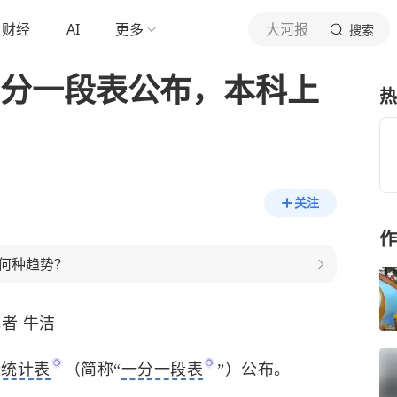
财经
AI
更多
大河报
搜索
一分一段表公布，本科上
热
关注
作
何种趋势？
者 牛洁
段统计表
（简称
“
一分一段表
”）
公布。