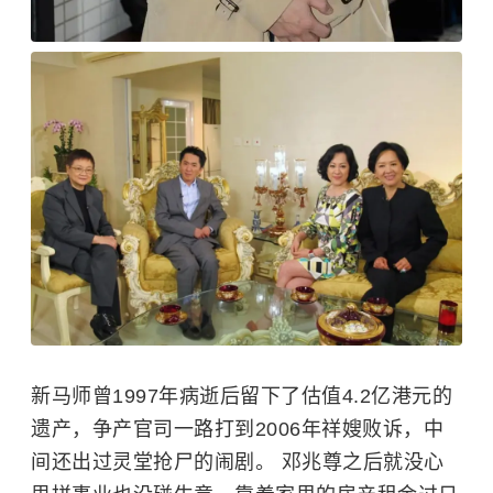
新马师曾1997年病逝后留下了估值4.2亿港元的
遗产，争产官司一路打到2006年祥嫂败诉，中
间还出过灵堂抢尸的闹剧。 邓兆尊之后就没心