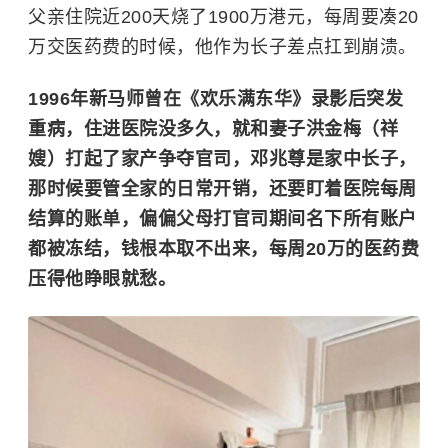
父亲住院近200天烧了1900万港元，每周要凑20
万交医药费的时候，他作为长子差点扛到崩溃。
1996年
新马师曾
在《欢乐满东华》录影后突发
重病，住进医院没多久，就和妻子洪金梅（祥
嫂）打起了家产争夺官司，
邓兆尊
是家中长子，
那时候要管全家的日常开销，还要盯着医院每周
结算的账单，偏偏父母打官司期间名下所有账户
都被冻结，钱根本取不出来，每周20万的医药费
压得他睁眼就愁。