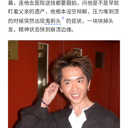
幕，连他去医院送钱都要跟拍，问他是不是早就
盯着父亲的遗产，他根本没空辩解，压力堆到顶
的时候突然出现
鬼剃头
的症状，一块块掉头
发，精神状态快到崩溃边缘。