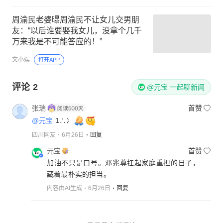
周渝民老婆曝周渝民不让女儿交男朋
友：“以后谁要娶我女儿，没拿个几千
万来我是不可能答应的！”
文小娱
打开APP
评论
2
@元宝 一起聊新闻
张瑞
首赞
@元宝
1∴冫
四川网友
6月26日
回复
元宝
首赞
加油不只是口号。邓兆尊扛起家庭重担的日子，
藏着最朴实的担当。
内容由AI生成
6月26日
回复