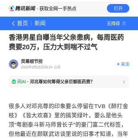
· 获取全网一手热点
打开
首页
新闻
无障碍
香港男星自曝当年父亲患病，每周医药
费要20万，压力大到喘不过气
荧幕细节控
关注
2026年6月25日08:24
山东
问AI
·
邓兆尊如何筹得父亲巨额医药费？
很多人对邓兆尊的印象要么停留在TVB《醉打金
枝》《皆大欢喜》里的搞笑绿叶，要么是他头
顶"粤剧泰斗新马师曾长子"的豪门富二代标签，
但他最近在颜联武访谈里说的旧事才知道，当年