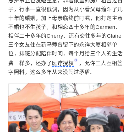
思拼事业也没碰生意，靠着家里的房产租金过日
子，行事一直很低调，因为从小看父母缠斗了几
十年的婚姻，加上母亲临终前叮嘱，他打定主意
不婚也不生孩子，和相恋四十多年的Carmen、
相伴二十多年的Cherry、还有交往多年的Claire
三个女友住在新马师曾留下的永祥大厦相邻单
位，排班分配陪伴时间，每个月给三个人的生活
费一样多，还办了
医疗授权
，允许三人互相签
字照料，这么多年从来没闹过矛盾。