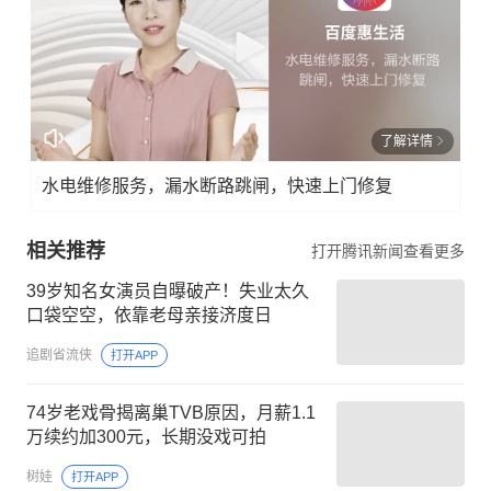
了解详情
水电维修服务，漏水断路跳闸，快速上门修复
相关推荐
打开腾讯新闻查看更多
39岁知名女演员自曝破产！失业太久
口袋空空，依靠老母亲接济度日
追剧省流侠
打开APP
74岁老戏骨揭离巢TVB原因，月薪1.1
万续约加300元，长期没戏可拍
树娃
打开APP