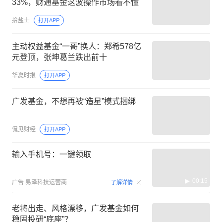
33%，财通基金这波操作市场看不懂
拾盐士
打开APP
主动权益基金“一哥”换人：郑希578亿
元登顶，张坤葛兰跌出前十
华夏时报
打开APP
广发基金，不想再被“造星”模式捆绑
侃见财经
打开APP
输入手机号：一键领取
00:15
广告
易泽科技运营商
了解详情
老将出走、风格漂移，广发基金如何
稳固投研“底座”？