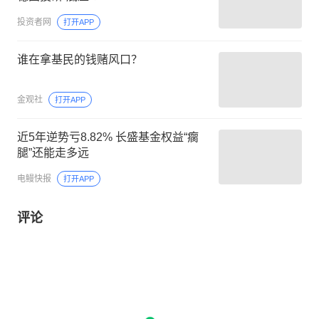
投资者网
打开APP
谁在拿基民的钱赌风口？
金观社
打开APP
近5年逆势亏8.82% 长盛基金权益“瘸
腿”还能走多远
电鳗快报
打开APP
评论