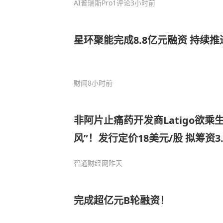
AI普瑞斯Pro
1评论
3小时前
星环聚能完成8.8亿元融资 持续
财闻
8小时前
非阿片止痛药开发商Latigo欲乘生
风”！发行定价18美元/股 拟筹资3
智通财经网
昨天
完成超亿元B轮融资！