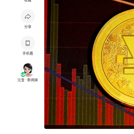
收藏
分享
手机看
元宝 · 新闻妹