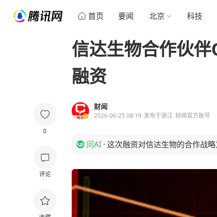
首页
要闻
北京
科技
信达生物合作伙伴Ol
融资
财闻
2026-06-25 08:19
发布于
浙江
财闻官方账号
0
问AI
·
这次融资对信达生物的合作战略
评论