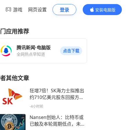
游戏
网页设置
登录
安装电脑版
内容更精彩
门应用推荐
腾讯新闻·电脑版
点击下载
全网热点早知道
者其他文章
狂增7倍！SK海力士拟推出
约710亿美元股东回报方
案，HBM4出货引爆AI红利
-4小时前
Nansen创始人：比特币或
已触及本轮周期低点，未来