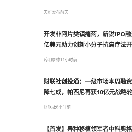
天府发布
前天
开发非阿片类镇痛药，新锐IPO融资
亿美元助力创新小分子抗癌疗法开发
药明康德
11小时前
财联社创投通：一级市场本周融资
降七成，帕西尼再获10亿元战略
财联社
8小时前
【首发】异种移植领军者中科奥格