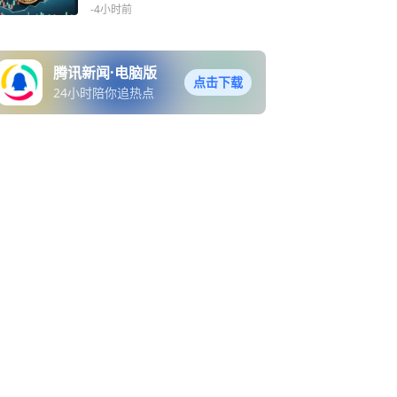
不会再跌破6万美元
-4小时前
腾讯新闻·电脑版
点击下载
24小时陪你追热点