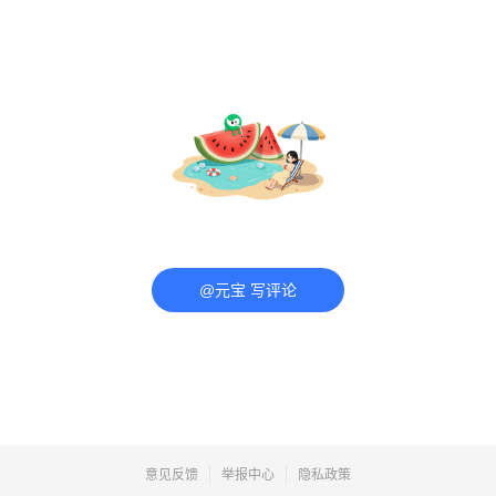
@元宝 写评论
意见反馈
举报中心
隐私政策