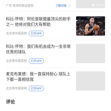
00:15
广告
易泽科技运营商
了解详情
科比-怀特：阿伦是联盟最顶尖的射手
之一 他将对我们大有帮助
北京青年报官网
打开APP
科比-怀特：我们有机会成为一支非常
优秀的球队
北京青年报官网
打开APP
麦克布莱德：我一直保持耐心 球队上
下都一直相信我
北京青年报官网
打开APP
评论