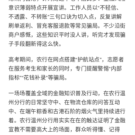
意识薄弱特点开展宣讲。工作人员以“不轻信、
不透露、不转账”三句口诀为切入点，反复讲解
刷单返利、冒充客服退款等常见骗局。不少沿街
商户感慨，这些知识平时没人讲，听完才发现骗
子手段翻新得这么快。
高考期间，农行在网点搭建“护航站点”，志愿者
在服务考生和家长的同时，专门提醒警惕“内部
指标”“花钱补录”等骗局。
一场场覆盖全域的金融知识普及行动，在农行温
州分行的日常坚守中、在物流仓库的问答互动
中、在端午粽香和古港石阶的烟火气里持续进行
着。农行温州分行用实实在在的触达证明了金融
宣教不需要高大上的场面，群众听得懂、记得