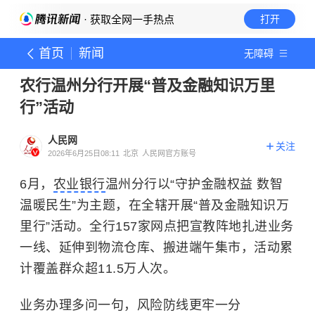
· 获取全网一手热点
打开
首页
新闻
无障碍
农行温州分行开展“普及金融知识万里
行”活动
人民网
关注
2026年6月25日08:11
北京
人民网官方账号
6月，
农业银行
温州分行以“守护金融权益 数智
温暖民生”为主题，在全辖开展“普及金融知识万
里行”活动。全行157家网点把宣教阵地扎进业务
一线、延伸到物流仓库、搬进端午集市，活动累
计覆盖群众超11.5万人次。
业务办理多问一句，风险防线更牢一分