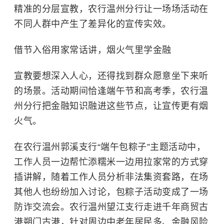
精准的分层宣教，农行温州分行让一场场活动在
不同人群中产生了差异化的宣传实效。
借节入俗用家常话讲，烟火气里学金融
宣教要想深入人心，还得找到群众愿意坐下来听
的场景。活动期间恰逢端午节和高考季，农行温
州分行把金融知识融进这些节点，让宣传更有烟
火气。
在农行温州郭溪支行“端午包粽子”主题活动中，
工作人员一边帮忙添糯米一边用拉家常的方式穿
插讲解，随着工作人员分析非法集资套路，在场
其他人也纷纷加入讨论，包粽子活动变成了一场
防诈交流会。农行温州望江支行走进千年商贸古
港朔门古港，针对周边中老年居民多、金融风险