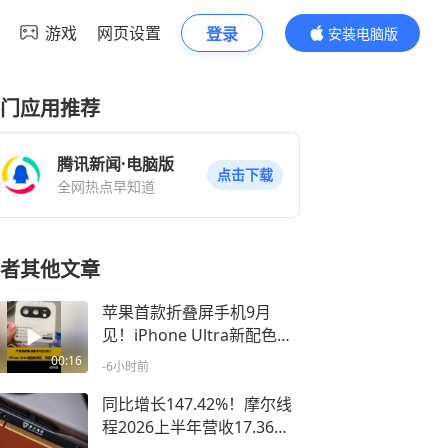
游戏
网页设置
登录
安装电脑版
内容更精彩
门应用推荐
腾讯新闻·电脑版
点击下载
全网热点早知道
者其他文章
苹果首款折叠屏手机9月
见！iPhone Ultra新配色银
色、深蓝色现身
00:16
-6小时前
同比增长147.42%！摩尔线
程2026上半年营收17.36亿