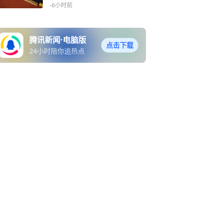
元：已超2025年全年
-6小时前
腾讯新闻·电脑版
点击下载
24小时陪你追热点