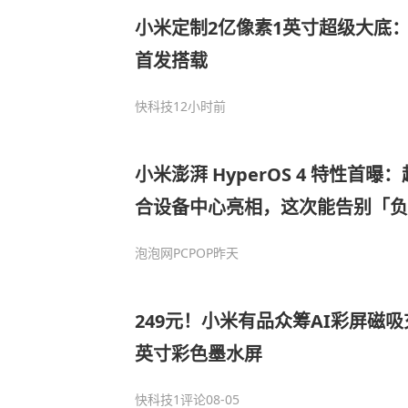
小米定制2亿像素1英寸超级大底：小米
首发搭载
快科技
12小时前
小米澎湃 HyperOS 4 特性首
合设备中心亮相，这次能告别「负
泡泡网PCPOP
昨天
249元！小米有品众筹AI彩屏磁吸
英寸彩色墨水屏
快科技
1评论
08-05