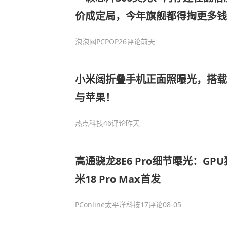
价成定局，今年旗舰都得掏更多钱
泡泡网PCPOP
26评论
前天
小米阔折叠手机正面照曝光，搭载
与苹果！
热点科技
46评论
昨天
高通骁龙8E6 Pro细节曝光：G
米18 Pro Max首发
PConline太平洋科技
17评论
08-05