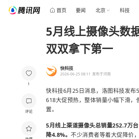
首页
要闻
北京
科技
5月线上摄像头数
双双拿下第一
快科技
2026-06-25 08:11
发布于
河南
1
快科技6月25日消息，洛图科技发布
618大促预热，整体销量小幅下滑
置。
评论
5月线上渠道摄像头总销量252.7万
降4.8%。
不少消费者等着大促降价