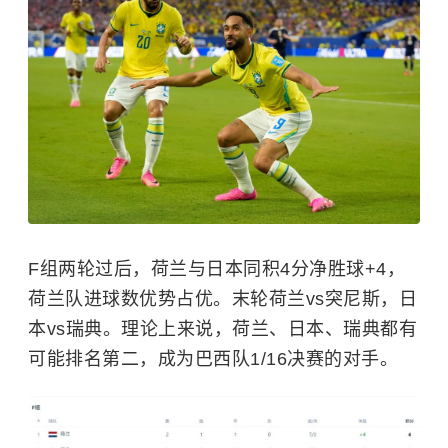
F组两轮过后，荷兰与日本同积4分净胜球+4，
荷兰队进球数优势占优。末轮荷兰vs突尼斯，日
本vs瑞典。理论上来说，荷兰、日本、瑞典都有
可能排名第二，成为巴西队1/16决赛的对手。