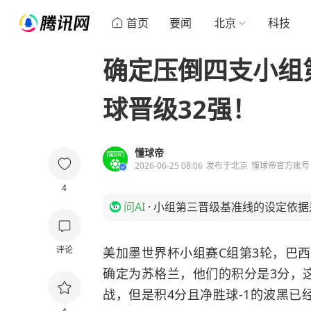
首页
要闻
北京
科技
确定压倒四支小组第
球晋级32强！
懂球帝
2026-06-25 08:06
发布于
北京
懂球帝官方账号
4
问AI
·
小组第三晋级基准线的设定依据
评论
美加墨世界杯小组赛C组第3轮，巴西3
确定为苏格兰，他们的积分是3分，
战，但是积4分且净胜球-1的波黑已