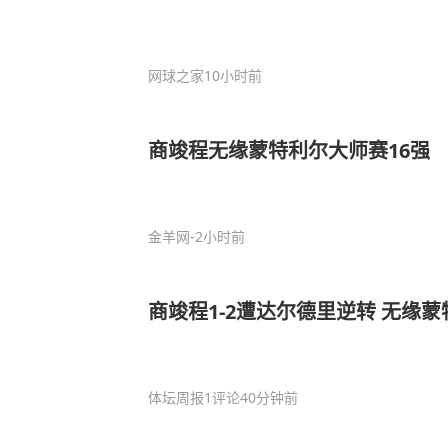
网球之家
10小时前
商竣程无缘蒙特利尔大师赛16强
金羊网
-2小时前
商竣程1-2遭达尔德里逆转 无缘蒙
体坛周报
1评论
40分钟前