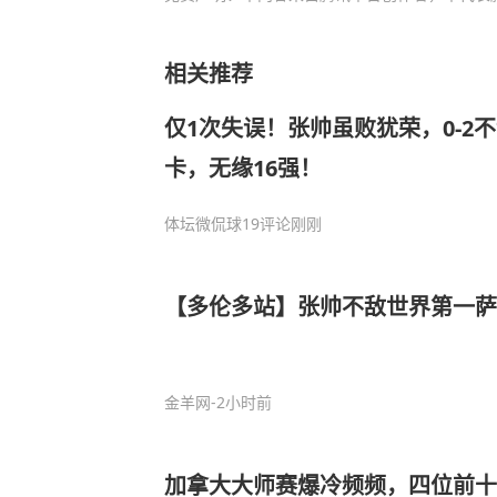
相关推荐
仅1次失误！张帅虽败犹荣，0-2
卡，无缘16强！
体坛微侃球
19评论
刚刚
【多伦多站】张帅不敌世界第一萨
金羊网
-2小时前
加拿大大师赛爆冷频频，四位前十