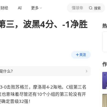
财经
AI
更多
懂球帝
搜索
三，波黑4分、-1净胜
热
关注
作
是什么？
-0击败苏格兰，摩洛哥4-2海地。C组第三名
这也意味着尽管还有10个小组的第三轮没有开
经确定晋级32强！