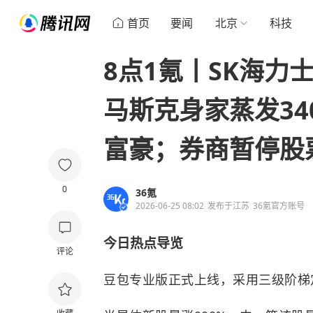
首页
要闻
北京
科技
8点1氪丨SK海力
马斯克身家蒸发34
富豪；券商暂停股
0
36氪
2026-06-25 08:02
发布于
江苏
36氪官方账号
今日热点导览
评论
豆包专业版正式上线，采用三级阶梯