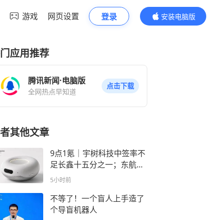
游戏
网页设置
登录
安装电脑版
内容更精彩
门应用推荐
腾讯新闻·电脑版
点击下载
全网热点早知道
者其他文章
9点1氪｜宇树科技中签率不
足长鑫十五分之一；东航宣
布提前14天可免费退改票；
5小时前
雪佛兰将停止在华销售
不等了！一个盲人上手造了
个导盲机器人