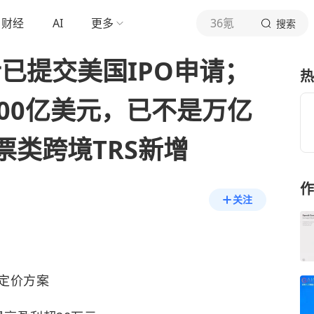
财经
AI
更多
36氪
搜索
士已提交美国IPO申请；
热
00亿美元，已不是万亿
票类跨境TRS新增
作
关注
定价方案