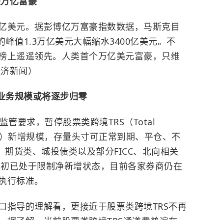
是万亿富豪
万亿美元。据彭博亿万富豪指数数据，马斯克目
的峰值1.3万亿美元大幅缩水3400亿美元。不
榜上遥遥领先。人类首个万亿美元富豪，只维
经济新闻）
续业务规模或将逐步归零
管要求，暂停股票类跨境TRS（Total
换业务）新增规模，存量头寸可正常到期、平仓、不
，期货类、城投债类以及部分FICC、北向相关
4年初已处于限制净新增状态，目前各家券商仍在
执行标准。
口指导的理解看，更接近于股票类跨境TRS不再