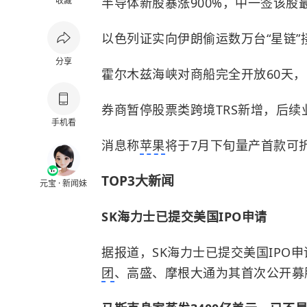
收藏
半导体新股暴涨900%，中一签该股
以色列证实向伊朗偷运数万台“星链”
分享
霍尔木兹海峡对商船完全开放60天
券商暂停股票类跨境TRS新增，后
手机看
消息称
苹果
将于7月下旬量产首款可折叠
TOP3大新闻
元宝 · 新闻妹
SK海力士已提交美国IPO申请
据报道，SK海力士已提交美国IPO
团
、高盛、摩根大通为其首次公开募