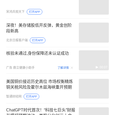
宋鸿兵观天下
打开APP
深夜！美存储股低开反弹，黄金创阶
段新高
北京日报客户端
打开APP
核验未通过,身份保障还未认证成功
00:07
广告
鼎立健康小助手
了解详情
美国铜价接近历史高位 市场权衡精炼
铜关税风险及霍尔木兹海峡重开预期
智通财经网
打开APP
ChatGPT时代首次！“科技七巨头”财报