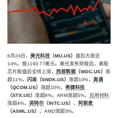
6月24日，
美光科技
（MU.US）
盘后大涨近
14%，报1193.77美元。美光发布财报后，美股
芯片股盘后全线上涨，
西部数据
（WDC.US）
涨
超11%，
闪迪（SNDK.US）
涨超10%，
高通
（QCOM.US）
涨超10%，
希捷科技
（STX.US）
涨超8%，ARM涨超5%，
应用材料
涨超4%，
英特尔
（INTC.US）
、
阿斯麦
（ASML.US）
、
AMD
涨超3%。