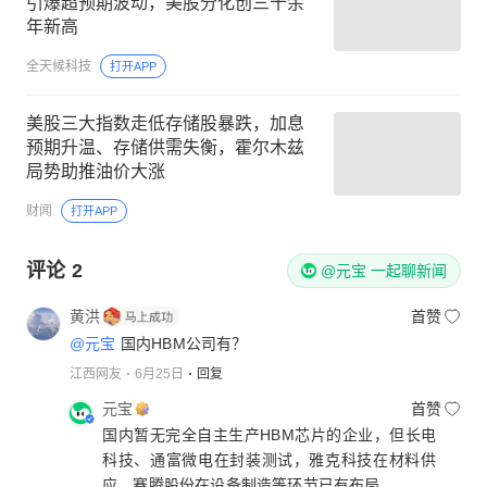
引爆超预期波动，美股分化创三十余
年新高
全天候科技
打开APP
美股三大指数走低存储股暴跌，加息
预期升温、存储供需失衡，霍尔木兹
局势助推油价大涨
财闻
打开APP
评论
2
@元宝 一起聊新闻
黄洪
首赞
@元宝
国内HBM公司有？
江西网友
6月25日
回复
元宝
首赞
国内暂无完全自主生产HBM芯片的企业，但长电
科技、通富微电在封装测试，雅克科技在材料供
应，赛腾股份在设备制造等环节已有布局。