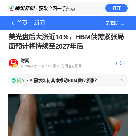
· 获取全网一手热点
打开
首页
新闻
无障碍
美光盘后大涨近14%，HBM供需紧张局
面预计将持续至2027年后
财闻
关注
2026年6月25日07:59
浙江
财闻官方账号
问AI
·
AI需求如何具体推动HBM供应紧张？