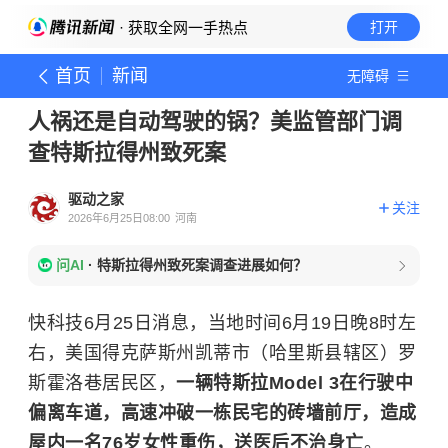
· 获取全网一手热点
打开
首页
新闻
无障碍
人祸还是自动驾驶的锅？美监管部门调
查特斯拉得州致死案
驱动之家
关注
2026年6月25日08:00
河南
问AI
·
特斯拉得州致死案调查进展如何？
快科技6月25日消息，当地时间6月19日晚8时左
右，美国得克萨斯州凯蒂市（哈里斯县辖区）罗
斯霍洛巷居民区，
一辆特斯拉Model 3在行驶中
偏离车道，高速冲破一栋民宅的砖墙前厅，造成
屋内一名76岁女性重伤，送医后不治身亡
。