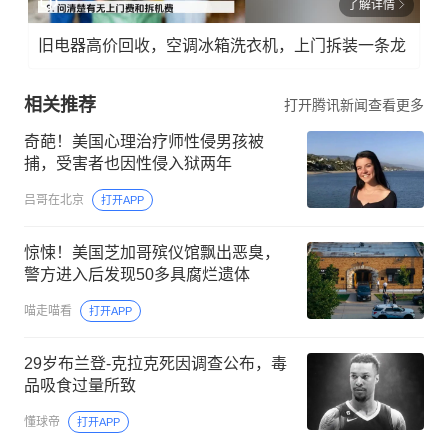
了解详情
旧电器高价回收，空调冰箱洗衣机，上门拆装一条龙
相关推荐
打开腾讯新闻查看更多
奇葩！美国心理治疗师性侵男孩被
捕，受害者也因性侵入狱两年
吕哥在北京
打开APP
惊悚！美国芝加哥殡仪馆飘出恶臭，
警方进入后发现50多具腐烂遗体
喵走喵看
打开APP
29岁布兰登-克拉克死因调查公布，毒
品吸食过量所致
懂球帝
打开APP