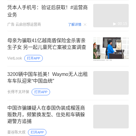
凭本人手机号：验证后获取！#运营商
业务
00:15
广告
云启创想运营商
了解详情
母亲为骗取41亿越南盾保险金杀害亲
生子女 另一起儿童死亡案被立案调查
VietLook
打开APP
3200辆中国车抵美！Waymo无人出租
车车队迎来“中国血统”
长得不太环保
打开APP
中国诈骗嫌疑人在泰国伪装成榴莲商
贩数月，频繁换发型、住处和车辆躲
避警方追捕
曼谷陈大叔
打开APP