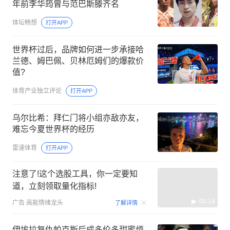
年前李华筠曾与范巴斯滕齐名
体坛畅想
打开APP
世界杯过后，品牌如何进一步承接哈
兰德、姆巴佩、贝林厄姆们的爆款价
值?
体育产业独立评论
打开APP
乌尔比希：拜仁门将小组亦敌亦友，
难忘今夏世界杯的经历
雷速体育
打开APP
注意了!这个选股工具，你一定要知
道，立刻领取量化指标!
00:18
广告
高能情绪龙头
了解详情
伊埃拉复仇帕克斯后成多伦多甜蜜烦