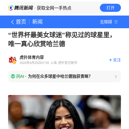
· 获取全网一手热点
打开
首页
新闻
无障碍
“世界杯最美女球迷”称见过的球星里，
唯一真心欣赏哈兰德
虎扑体育内容
关注
2026年6月25日07:59
上海
虎扑官方账号
问AI
·
为何在众多球星中哈兰德独获青睐？