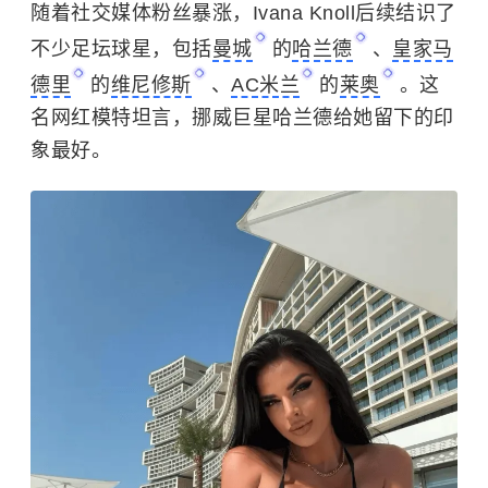
随着社交媒体粉丝暴涨，Ivana Knoll后续结识了
不少足坛球星，包括
曼城
的
哈兰德
、
皇家马
德里
的
维尼修斯
、
AC米兰
的
莱奥
。这
名网红模特坦言，挪威巨星哈兰德给她留下的印
象最好。