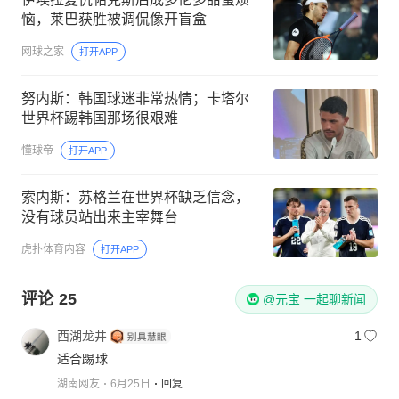
恼，莱巴获胜被调侃像开盲盒
网球之家
打开APP
努内斯：韩国球迷非常热情；卡塔尔
世界杯踢韩国那场很艰难
懂球帝
打开APP
索内斯：苏格兰在世界杯缺乏信念，
没有球员站出来主宰舞台
虎扑体育内容
打开APP
评论
25
@元宝 一起聊新闻
西湖龙井
1
适合踢球
湖南网友
6月25日
回复