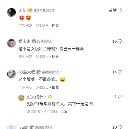
天伊
首赞
广东网友
6月26日
回复
锅未饱
15
这不是女版哈兰德吗？嘴巴👄一样滴
美国网友
6月25日
回复
80后大叔
14
这个最美，不敢恭维。
广东网友
6月25日
回复
好大的萝卜
1
她家祖母年龄有点大，其它一无是 处
湖北网友
6月26日
回复
[salt]*
10