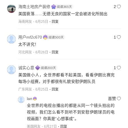
海南土地房产装修
2
美国衰落……无德无良的国家一定会被进化所抛出
海南网友
6月25日
回复
用户mf2c670
1
太不讲究！
河北网友
6月26日
回复
诚实心意
1
美国做小人，全世界都看不起美国，看看伊朗比赛完
每场小组赛，对手都很有礼貌安慰伊朗队员
广东网友
6月25日
回复
lan
首赞
全世界的电视台播出的都是从同一个镜头拍出的
视频，我们怎么看不到听不到安慰伊朗球员的电
视画面？你真是“心想事成”。
美国网友
6月27日
回复