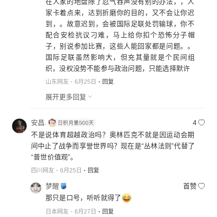
在人家的地盘除了忍气吞声没有别的办法，，人
家卡着点来，达到折磨你的目的，又不会让你迟
到，。故意迟到，会被国际足联处罚输球，你不
配合安检抗议刁难，马上给你扣个恐怖分子帽
子，别说参加比赛，这些人能回家都是问题。。
国际足联虽然影响大，但充其量就是个民间组
织，没权没势不能参与政治问题，只能选择默许
山东网友
6月25日
回复
展开更多回复
安昌.
4
不是说体育超越政治吗？奥林匹克不就是因运动会期
间中止了战争而享誉世界吗？现在是“丛林法则”代替了
“普世价值观”。
四川网友
6月25日
回复
梦醒
首赞
那只是口号，听听就得了
日本网友
6月27日
回复