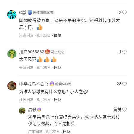
C靜
2
国弱就得被欺负，这是不争的事实。还得雄起加油发
展才行。
河南网友
6月25日
回复
用户9065832
1
大国风范
天津网友
6月25日
回复
中华龙鸟不会飞
23
为难人家球员有什么意思？小人之心!
江苏网友
6月24日
回复
展歌
首赞
如果美国真正有意改善美伊，就应该从友善对待
伊朗队做起，而不是相反
广东网友
6月27日
回复