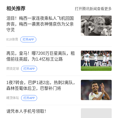
相关推荐
打开腾讯新闻查看更多
泪目！梅西一家连夜乘私人飞机回国
奔丧，梅西一袭黑衣神情哀伤为父亲
守灵
818体育
打开APP
再见，皇马！曝7200万巨星离队，租
借前往英超，为1.4亿标王让路
燃烧足球
打开APP
1夜7转会，巴萨1进2出，热刺2离队，
森林签葡体后卫，巴黎补门将
峰顶体坛
打开APP
请凭本人手机号领取！