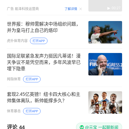
00:27
广告
易泽科技运营商
了解详情
世界报：穆帅需解决中场组织问题，
并为皇马打上自己的烙印
虎扑体育内容
打开APP
国际足联紧急发声力挺因凡蒂诺！漫
天争议不是凭空而来，多年风波早已
埋下隐患
拇指体育
打开APP
套现2.45亿英镑！纽卡四大核心和主
帅集体离队，新帅能撑多久？
体育暴击
打开APP
评论
44
@元宝 一起聊新闻