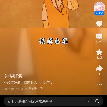
关注
评论
收藏
1
@
过期漫剪
不必讨好谁，懂你的人，自会靠近
2026-06-24 23:08
发布于
山西
打开
腾讯新闻客户端说两句