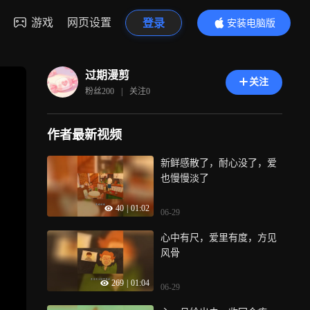
游戏
网页设置
登录
安装电脑版
内容更精彩
过期漫剪
关注
粉丝
200
|
关注
0
作者最新视频
新鲜感散了，耐心没了，爱
也慢慢淡了
40
|
01:02
06-29
心中有尺，爱里有度，方见
风骨
269
|
01:04
06-29