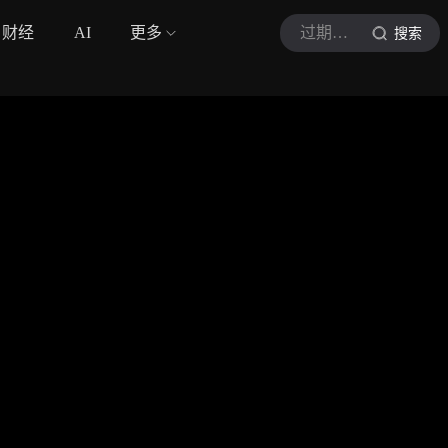
财经
AI
更多
过期漫剪
搜索