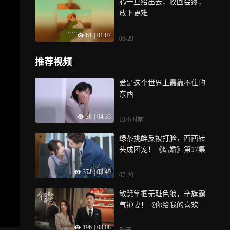
心一旦给出去，收回会疼，
放下更难
61
|
01:07
06-29
推荐视频
爱是这个世界上最靠不住的
东西
38
|
04:33
16小时前
绿茶挑衅反被打脸，西西转
头成团宠！《结婚》第17集
371
|
03:49
07-20
敏慧掌掴无耻色狼，辛旗霸
气护妻！《你给我的喜欢》
第22集
196
|
03:08