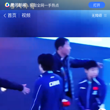
· 获取全网一手热点
打开
首页
视频
无障碍