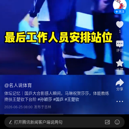
关注
1
评论
收藏
@
名人说体育
分享
体坛记忆｜国乒大合影感人瞬间，马琳祝贺莎莎，体能教练
搀扶王楚钦下台阶
 #
孙颖莎
 #
国乒
 #
王楚钦
2026-06-25 08:00
发布于
吉林
打开
腾讯新闻客户端说两句