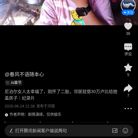
关注
36
评论
@
春风不语随本心
5
AI章节
尼泊尔女人太幸福了，刚怀了二胎，邻居就借30万卢比给她
7
盖房子｜纪录片
2026-06-24 22:38
发布于
河南
作者声明：剧情演绎，仅供娱乐
打开
腾讯新闻客户端说两句