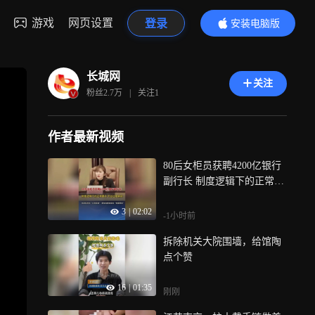
游戏
网页设置
登录
安装电脑版
内容更精彩
长城网
关注
粉丝
2.7万
|
关注
1
作者最新视频
80后女柜员获聘4200亿银行
副行长 制度逻辑下的正常晋
升，不必过度解读，内部培
3
|
02:02
养的水到渠成，更有监管核
-1小时前
准的制度把关
拆除机关大院围墙，给馆陶
点个赞
16
|
01:35
刚刚