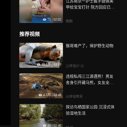
江苏南京一护士戴手链做美
甲给宝宝打针 院方回应已停
职，但追问不能止于此，医
75
|
02:02
疗安全，容不下任何“装
刚刚
饰”，日常管理和院感督查须
常抓不懈，方能筑牢医疗安
推荐视频
全的防线
猴哥难产了，保护野生动物
28.2万
|
03:19
22评论
07-31
违规私闯三江源遇熊！男友
舍身引开藏马熊，女友全程
旁观不敢上前
4.3万
|
04:40
43评论
昨天
探访鸟栖国家公园 沉浸式体
验湿地生活
40
|
02:46