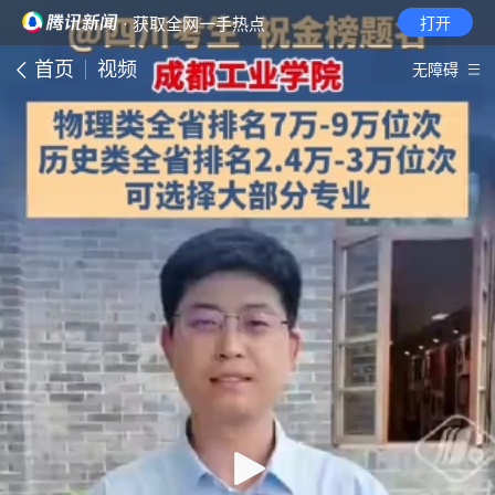
· 获取全网一手热点
打开
首页
视频
无障碍