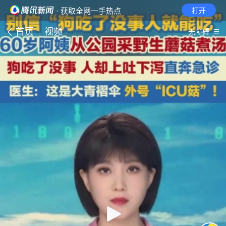
· 获取全网一手热点
打开
首页
视频
无障碍