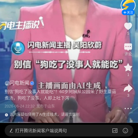
关注
5
评论
1
@
闪电新闻
别信“狗吃了没事人就能吃”！60岁阿姨从公园采了野生蘑菇
3
煮汤，狗吃了没事，人却上吐下泻
2026-06-24 22:32
发布于
山东
该内容疑似使用了AI生成技术，请谨慎甄别
打开
腾讯新闻客户端说两句