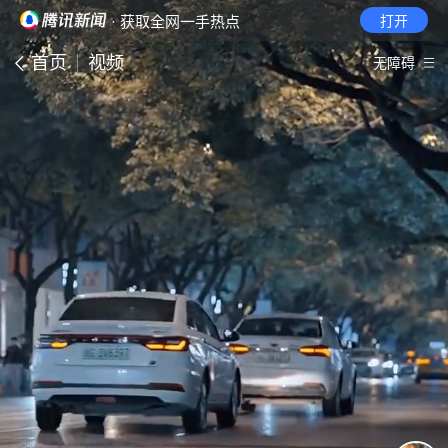
· 获取全网一手热点
打开
首页
视频
无障碍