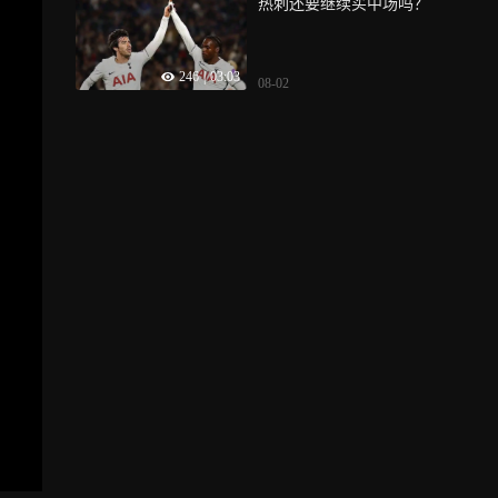
热刺还要继续买中场吗？
246
|
03:03
08-02