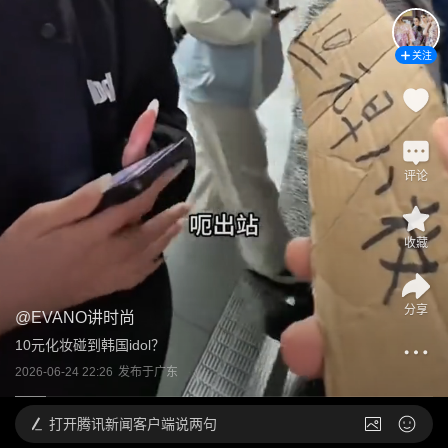
关注
评论
收藏
分享
@
EVANO讲时尚
10元化妆碰到韩国idol？
2026-06-24 22:26
发布于
广东
打开
腾讯新闻客户端说两句