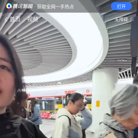
· 获取全网一手热点
打开
首页
视频
无障碍