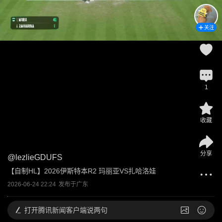
关注
1
收藏
分享
@
lezlieGDUFS
【自制HL】2026伊斯特本R2 玛丽亚VS扎哈洛娃
2026-06-24 22:24
发布于
广东
打开
腾讯新闻客户端说两句