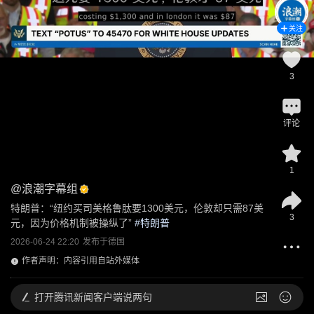
关注
3
评论
1
@
浪潮字幕组
特朗普：“纽约买司美格鲁肽要1300美元，伦敦却只需87美
3
元，因为价格机制被操纵了”
 #
特朗普
2026-06-24 22:20
发布于
德国
作者声明：内容引用自站外媒体
打开
腾讯新闻客户端说两句