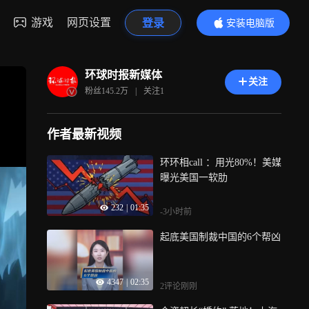
游戏
网页设置
登录
安装电脑版
内容更精彩
环球时报新媒体
关注
粉丝
145.2万
|
关注
1
作者最新视频
环环相call ：用光80%！美媒
曝光美国一软肋
232
|
01:35
-3小时前
起底美国制裁中国的6个帮凶
4347
|
02:35
2评论
刚刚