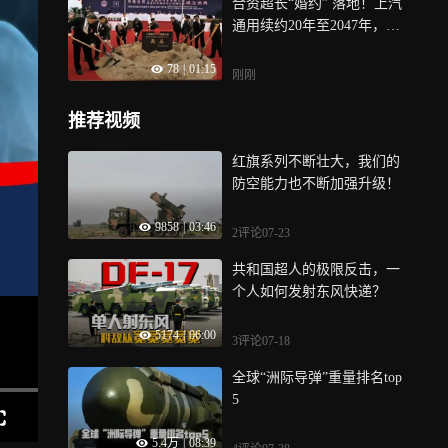
合资超长“婚约” 落地！上汽
通用续约20年至2047年，加
速智电转型，推进中国研发
78
|
01:15
车型出海，别克至境L7 纯电
刚刚
同步开启预售，奔赴全新全
球化征程
推荐视频
红旗系列不断壮大，我们的
防空能力也不断加强升级！
9858
|
03:46
2评论
07-23
共和国超人的极限反击，一
个人如何发射东风快递？
5174
|
06:00
3评论
07-18
全球“洲际导弹”重量排名top
5
5.4万
|
08:39