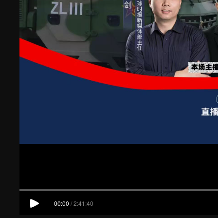
00:00
/
2:41:40