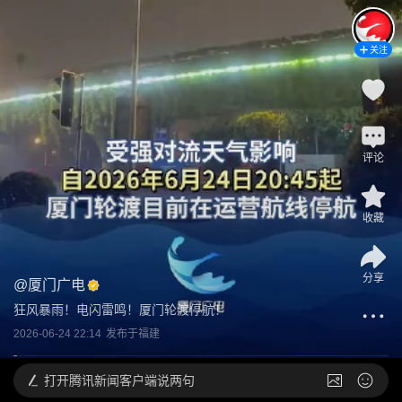
关注
评论
收藏
分享
@
厦门广电
狂风暴雨！电闪雷鸣！厦门轮渡停航！
2026-06-24 22:14
发布于
福建
打开
腾讯新闻客户端说两句