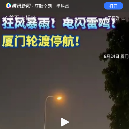
· 获取全网一手热点
打开
首页
视频
无障碍