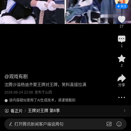
关注
27
1
2
@
观戏有剧
沈腾沙溢杨迪齐聚王牌对王牌，笑料直接拉满
分享
2026-06-24 22:08
发布于
山西
该内容疑似使用了AI生成技术，请谨慎甄别
王牌对王牌 第8季
看正片
打开
腾讯新闻客户端说两句