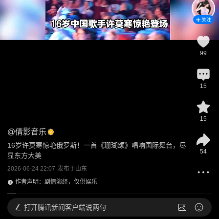
关注
99
15
15
@
倩影音乐
16岁许莫寒惊艳俄罗斯！一首《珊瑚颂》唱响国际舞台，尽
54
显东方大美
2026-06-24 22:07
发布于
山东
作者声明：剧情演绎，仅供娱乐
打开
腾讯新闻客户端说两句