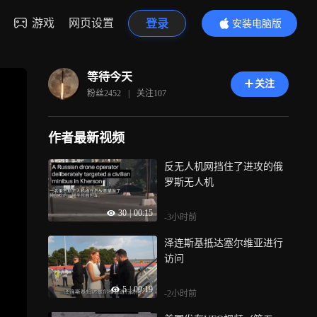
游戏
网页设置
登录
安装电脑版
内容更精彩
等待今天
关注
粉丝
2452
|
关注
107
作者最新视频
反无人机网挡住了进攻的俄
罗斯无人机
30
|
00:15
-3小时前
泽连斯基抵达塞尔维亚进行
访问
5
|
00:19
-2小时前