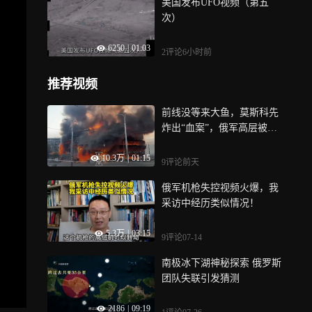
美国发布UFO视频（第五
次）
6250
|
01:03
2评论
6小时前
推荐视频
前线没等来大鱼，莫斯科先
炸出“血案”，俄军高层被追
到门口
10.3万
|
01:15
9评论
前天
俄军机枪失控视频火爆，我
采访中经历类似情况！
5.3万
|
03:15
9评论
07-14
南极冰下湖神秘探索 俄罗斯
团队失联引发猜测
2186
|
09:19