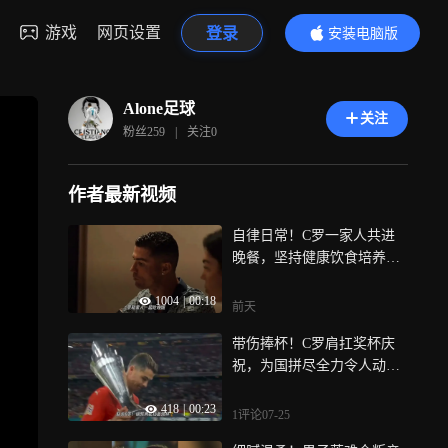
游戏
网页设置
登录
安装电脑版
内容更精彩
Alone足球
关注
粉丝
259
|
关注
0
作者最新视频
自律日常！C罗一家人共进
晚餐，坚持健康饮食培养好
习惯
1004
|
00:18
前天
带伤捧杯！C罗肩扛奖杯庆
祝，为国拼尽全力令人动容
｜体坛记忆
418
|
00:23
1评论
07-25