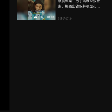
细腻温柔！男子落难众叛亲
离，梅西出钱保释尽显心底
善良
2.3万
|
01:03
5评论
07-24