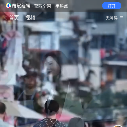
· 获取全网一手热点
打开
首页
视频
无障碍