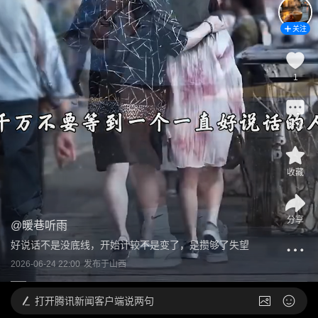
关注
1
评论
收藏
分享
@
暖巷听雨
好说话不是没底线，开始计较不是变了，是攒够了失望
2026-06-24 22:00
发布于
山西
打开
腾讯新闻客户端说两句