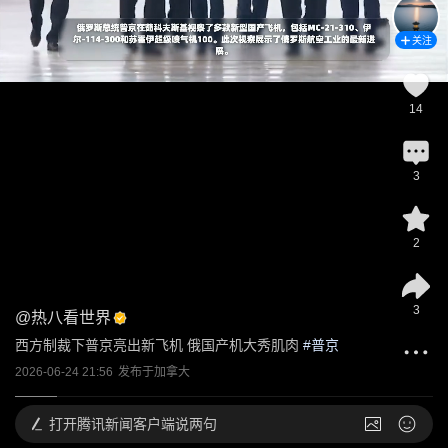
关注
14
3
2
3
@
热八看世界
西方制裁下普京亮出新飞机 俄国产机大秀肌肉
 #
普京
2026-06-24 21:56
发布于
加拿大
打开
腾讯新闻客户端说两句