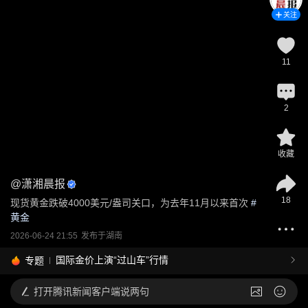
关注
11
2
收藏
@
潇湘晨报
18
现货黄金跌破4000美元/盎司关口，为去年11月以来首次
 #
黄金
2026-06-24 21:55
发布于
湖南
国际金价上演“过山车”行情
专题
打开
腾讯新闻客户端说两句